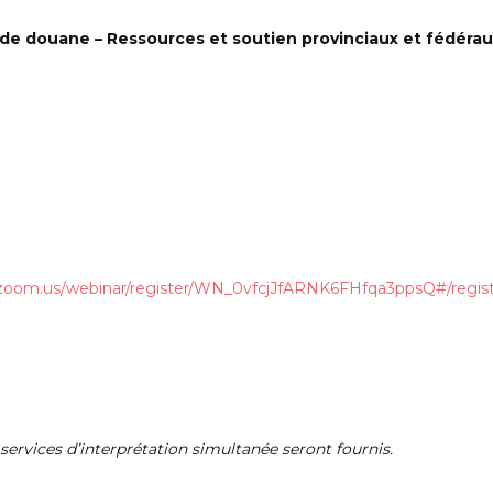
 de douane – Ressources et soutien provinciaux et fédérau
.zoom.us/webinar/register/WN_0vfcjJfARNK6FHfqa3ppsQ#/regist
services d’interprétation simultanée seront fournis.