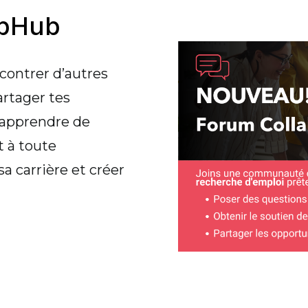
abHub
contrer
d’autres
artager
tes
apprendre
de
t
à toute
sa
carrière
et
créer