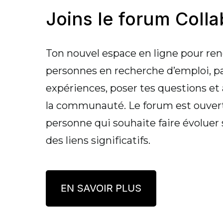
Joins le forum Coll
Ton
nouvel
espace
en
ligne
pour
ren
pe
rsonnes
en
recherche
d’emploi
,
p
expériences
, poser
tes
questions et
la
communauté
. Le forum est
ouver
p
ersonne
qui
souhaite
faire
évoluer
des liens
significatifs
.